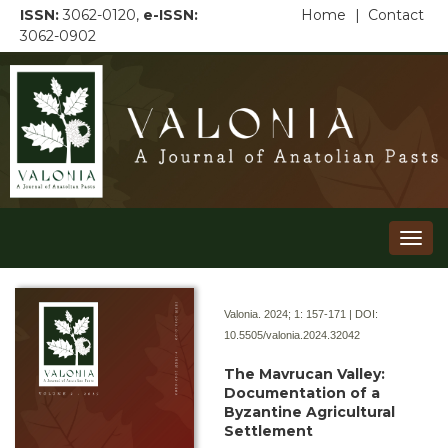
ISSN:
3062-0120,
e-ISSN:
Home
|
Contact
3062-0902
Togg
navi
Valonia. 2024; 1:
157-171 | DOI:
10.5505/valonia.2024.32042
The Mavrucan Valley:
Documentation of a
Byzantine Agricultural
Settlement