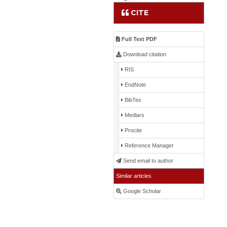
CITE
Full Text PDF
Download citation
RIS
EndNote
BibTex
Medlars
Procite
Reference Manager
Send email to author
Similar articles
Google Scholar