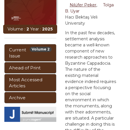
Nilüfer Peker
,
Tolga
B. Uyar
Hacı Bektaş Veli
University
Volume :
2
Year :
2025
In the past few decades,
settlement analysis
became a well-known
Current
Volume 2
component of new
Issue
research approaches to
Byzantine Cappadocia.
Ahead of Print
The nature of the
existing material
Most Accessed
evidence indeed requires
Articles
a perspective focusing
on the social
Archive
environment in which
the monuments, along
with their adornments,
are situated. A particular
challenge in doing this is