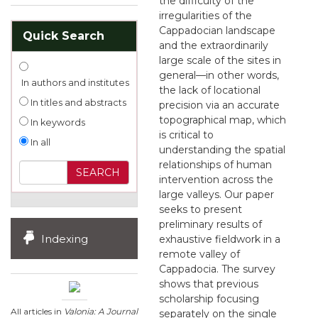
the difficulty of the
irregularities of the
Cappadocian landscape
Quick Search
and the extraordinarily
large scale of the sites in
general—in other words,
In authors and institutes
the lack of locational
In titles and abstracts
precision via an accurate
topographical map, which
In keywords
is critical to
In all
understanding the spatial
relationships of human
intervention across the
large valleys. Our paper
seeks to present
preliminary results of
Indexing
exhaustive fieldwork in a
remote valley of
Cappadocia. The survey
shows that previous
scholarship focusing
All articles in
Valonia: A Journal
separately on the single