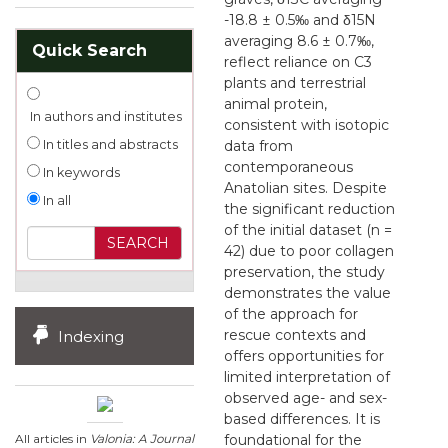
-18.8 ± 0.5‰ and δ15N
averaging 8.6 ± 0.7‰,
Quick Search
reflect reliance on C3
plants and terrestrial
animal protein,
In authors and institutes
consistent with isotopic
In titles and abstracts
data from
contemporaneous
In keywords
Anatolian sites. Despite
In all
the significant reduction
of the initial dataset (n =
42) due to poor collagen
preservation, the study
demonstrates the value
of the approach for
rescue contexts and
Indexing
offers opportunities for
limited interpretation of
observed age- and sex-
based differences. It is
All articles in
Valonia: A Journal
foundational for the