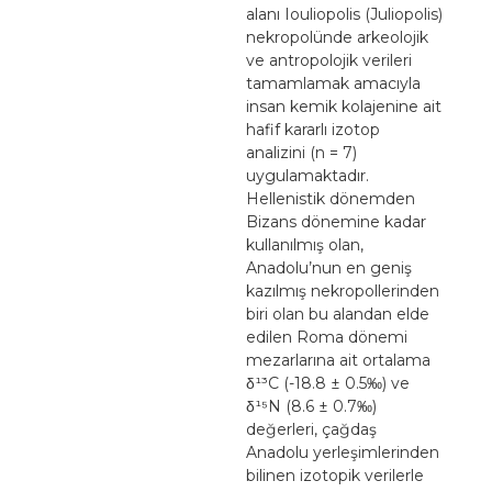
alanı Iouliopolis (Juliopolis)
nekropolünde arkeolojik
ve antropolojik verileri
tamamlamak amacıyla
insan kemik kolajenine ait
hafif kararlı izotop
analizini (n = 7)
uygulamaktadır.
Hellenistik dönemden
Bizans dönemine kadar
kullanılmış olan,
Anadolu’nun en geniş
kazılmış nekropollerinden
biri olan bu alandan elde
edilen Roma dönemi
mezarlarına ait ortalama
δ¹³C (-18.8 ± 0.5‰) ve
δ¹⁵N (8.6 ± 0.7‰)
değerleri, çağdaş
Anadolu yerleşimlerinden
bilinen izotopik verilerle