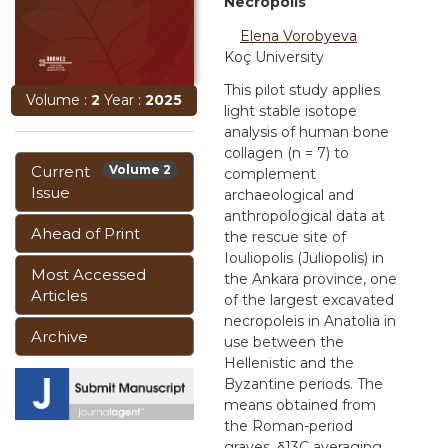
Necropolis
Elena Vorobyeva
Koç University
This pilot study applies
Volume :
2
Year :
2025
light stable isotope
analysis of human bone
collagen (n = 7) to
Current
Volume 2
complement
Issue
archaeological and
anthropological data at
Ahead of Print
the rescue site of
Iouliopolis (Juliopolis) in
Most Accessed
the Ankara province, one
Articles
of the largest excavated
necropoleis in Anatolia in
Archive
use between the
Hellenistic and the
Byzantine periods. The
means obtained from
the Roman-period
graves, δ13C averaging