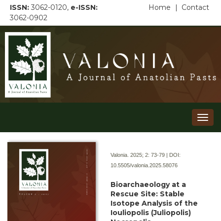
ISSN:
3062-0120,
e-ISSN:
Home
|
Contact
3062-0902
Togg
navi
Valonia. 2025; 2:
73-79 | DOI:
10.5505/valonia.2025.58076
Bioarchaeology at a
Rescue Site: Stable
Isotope Analysis of the
Iouliopolis (Juliopolis)