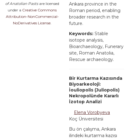
of Anatolian Pasts
are licensed
Ankara province in the
under a
Creative Commons
Roman period, enabling
Attribution-NonCommercial-
broader research in the
NoDerivatives License
.
future.
Keywords:
Stable
isotope analysis,
Bioarchaeology, Funerary
site, Roman Anatolia,
Rescue archaeology.
Bir Kurtarma Kazısında
Biyoarkeoloji:
İouliopolis (Juliopolis)
Nekropolünde Kararlı
İzotop Analizi
Elena Vorobyeva
Koç Üniversitesi
Bu ön çalışma, Ankara
ilindeki kurtarma kazısı