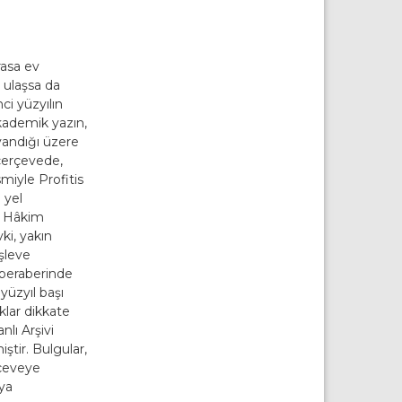
rasa ev
e ulaşsa da
ci yüzyılın
 akademik yazın,
ayandığı üzere
 çerçevede,
miyle Profitis
 yel
r. Hâkim
ki, yakın
şleve
or beraberinde
yüzyıl başı
aklar dikkate
nlı Arşivi
ştir. Bulgular,
erçeveye
aya