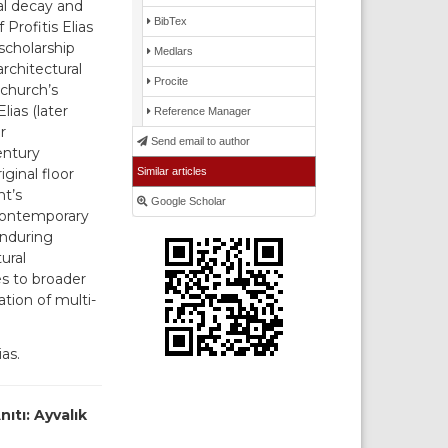
al decay and
BibTex
rofitis Elias
scholarship
Medlars
rchitectural
Procite
 church’s
lias (later
Reference Manager
r
Send email to author
entury
Similar articles
ginal floor
nt’s
Google Scholar
 contemporary
enduring
ural
es to broader
ation of multi-
ias.
ıtı: Ayvalık