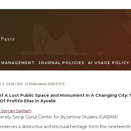
MANAGEMENT
JOURNAL POLICIES
AI USAGE POLICY
; 2:
19-45 | DOI:
10.5505/valonia.2025.07279
of A Lost Public Space and Monument in A Changing City: T
f Profitis Elias in Ayvalık
 Sercan Sağlam
ersity Sevgi Gönül Center for Byzantine Studies (GABAM)
preserves a distinctive architectural heritage from the nineteent