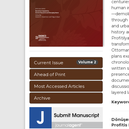
centurie
human in
—demolis
through 
and urba
history a
Profitil
transfor
Ottoman 
plans ex
chronolo
Current Issue
Volume 2
written 
Ahead of Print
presence
document
Most Accessed Articles
discussio
layered 
Archive
Keywor
Dönüşen
Profitis 