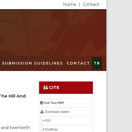
Home
|
Contact
SUBMISSION GUIDELINES
CONTACT
TR
CITE
he Hill And
Full Text PDF
Download citation
RIS
h and twentieth
EndNote