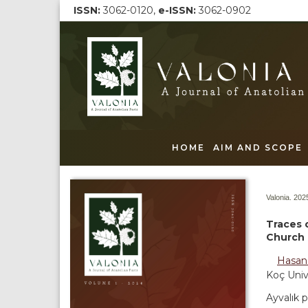
ISSN:
3062-0120,
e-ISSN:
3062-0902
HOME
AIM AND SCOPE
Valonia. 2025
Traces 
Church O
Hasan
Koç Univ
Ayvalık 