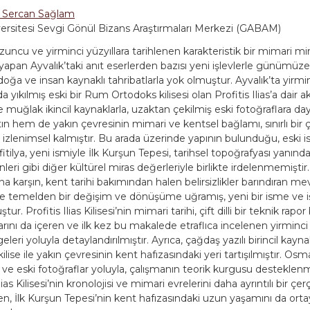
 Sercan Sağlam
ersitesi Sevgi Gönül Bizans Araştırmaları Merkezi (GABAM)
uncu ve yirminci yüzyıllara tarihlenen karakteristik bir mimari mi
 yapan Ayvalık’taki anıt eserlerden bazısı yeni işlevlerle günümüz
oğa ve insan kaynaklı tahribatlarla yok olmuştur. Ayvalık’ta yirmin
da yıkılmış eski bir Rum Ortodoks kilisesi olan Profitis Ilias’a dair
e muğlak ikincil kaynaklarla, uzaktan çekilmiş eski fotoğraflara d
ın hem de yakın çevresinin mimari ve kentsel bağlamı, sınırlı bir
izlenimsel kalmıştır. Bu arada üzerinde yapının bulunduğu, eski is
ofitilya, yeni ismiyle İlk Kurşun Tepesi, tarihsel topoğrafyası yanında
eri gibi diğer kültürel miras değerleriyle birlikte irdelenmemişti
karşın, kent tarihi bakımından halen belirsizlikler barındıran mev
temelden bir değişim ve dönüşüme uğramış, yeni bir isme ve i
ur. Profitis Ilias Kilisesi’nin mimari tarihi, çift dilli bir teknik rap
arını da içeren ve ilk kez bu makalede etraflıca incelenen yirminci 
geleri yoluyla detaylandırılmıştır. Ayrıca, çağdaş yazılı birincil kayn
 kilise ile yakın çevresinin kent hafızasındaki yeri tartışılmıştır. Osma
 ve eski fotoğraflar yoluyla, çalışmanın teorik kurgusu desteklenmi
Ilias Kilisesi’nin kronolojisi ve mimari evrelerini daha ayrıntılı bir ç
en, İlk Kurşun Tepesi’nin kent hafızasındaki uzun yaşamını da ort