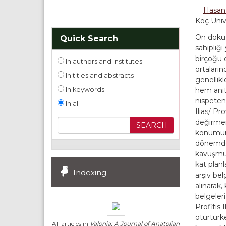
Hasan
Koç Üniv
On dokuz
Quick Search
sahipliği
birçoğu d
In authors and institutes
ortaların
In titles and abstracts
genellikl
In keywords
hem anıt
nispeten 
In all
Ilias/ Pr
değirmenl
konumuna 
dönemde 
kavuşmuşt
kat planl
Indexing
arşiv bel
alınarak,
belgeleri
Profitis 
oturturk
All articles in
Valonia: A Journal of Anatolian