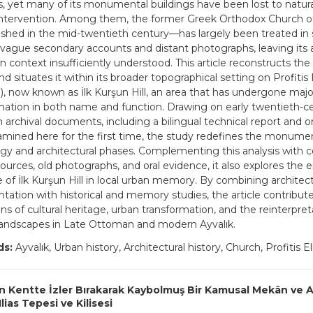
s, yet many of its monumental buildings have been lost to natur
tervention. Among them, the former Greek Orthodox Church of P
hed in the mid-twentieth century—has largely been treated in 
vague secondary accounts and distant photographs, leaving its a
n context insufficiently understood. This article reconstructs the
nd situates it within its broader topographical setting on Profitis E
ya), now known as İlk Kurşun Hill, an area that has undergone majo
mation in both name and function. Drawing on early twentieth-c
archival documents, including a bilingual technical report and ori
amined here for the first time, the study redefines the monume
gy and architectural phases. Complementing this analysis with
sources, old photographs, and oral evidence, it also explores the 
 of İlk Kurşun Hill in local urban memory. By combining architect
ation with historical and memory studies, the article contribut
ns of cultural heritage, urban transformation, and the reinterpret
landscapes in Late Ottoman and modern Ayvalık.
ds:
Ayvalık, Urban history, Architectural history, Church, Profitis El
 Kentte İzler Bırakarak Kaybolmuş Bir Kamusal Mekân ve An
Ilias Tepesi ve Kilisesi