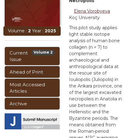
Necropolis
Elena Vorobyeva
Koç University
This pilot study applies
Volume :
2
Year :
2025
light stable isotope
analysis of human bone
collagen (n = 7) to
Current
Volume 2
complement
Issue
archaeological and
anthropological data at
Ahead of Print
the rescue site of
Iouliopolis (Juliopolis) in
Most Accessed
the Ankara province, one
Articles
of the largest excavated
necropoleis in Anatolia in
Archive
use between the
Hellenistic and the
Byzantine periods. The
means obtained from
the Roman-period
graves, δ13C averaging