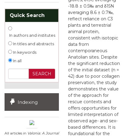
-18.8 ± 0.5‰ and δ15N
averaging 8.6 ± 0.7‰,
Quick Search
reflect reliance on C3
plants and terrestrial
animal protein,
In authors and institutes
consistent with isotopic
In titles and abstracts
data from
contemporaneous
In keywords
Anatolian sites. Despite
In all
the significant reduction
of the initial dataset (n =
42) due to poor collagen
preservation, the study
demonstrates the value
of the approach for
rescue contexts and
Indexing
offers opportunities for
limited interpretation of
observed age- and sex-
based differences. It is
All articles in
Valonia: A Journal
foundational for the