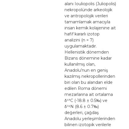
alanı Iouliopolis (Juliopolis)
nekropolünde arkeolojik
ve antropolojik verileri
tamamlamak amacıyla
insan kemik kolajenine ait
hafif kararlı izotop
analizini (n = 7)
uygulamaktadır.
Hellenistik dönemden
Bizans dönemine kadar
kullanılmış olan,
Anadolu’nun en geniş
kazılmış nekropollerinden
biri olan bu alandan elde
edilen Roma dönemi
mezarlarına ait ortalama
δ¹³C (-18.8 ± 0.5‰) ve
δ¹⁵N (8.6 ± 0.7‰)
değerleri, çağdaş
Anadolu yerleşimlerinden
bilinen izotopik verilerle