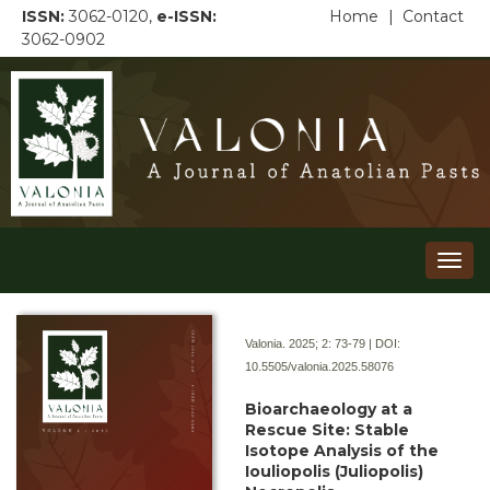
ISSN:
3062-0120,
e-ISSN:
Home
|
Contact
3062-0902
Togg
navi
Valonia. 2025; 2:
73-79 | DOI:
10.5505/valonia.2025.58076
Bioarchaeology at a
Rescue Site: Stable
Isotope Analysis of the
Iouliopolis (Juliopolis)