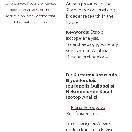
of Anatolian Pasts
are licensed
Ankara province in the
under a
Creative Commons
Roman period, enabling
Attribution-NonCommercial-
broader research in the
NoDerivatives License
.
future.
Keywords:
Stable
isotope analysis,
Bioarchaeology, Funerary
site, Roman Anatolia,
Rescue archaeology.
Bir Kurtarma Kazısında
Biyoarkeoloji:
İouliopolis (Juliopolis)
Nekropolünde Kararlı
İzotop Analizi
Elena Vorobyeva
Koç Üniversitesi
Bu ön çalışma, Ankara
ilindeki kurtarma kazısı